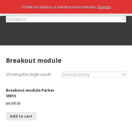
Échale un vistazo a nuestra nueva tienda.
Dismiss
Breakout module
Showing the single result
Breakout module Parker
VM15
$
4,300.00
Add to cart