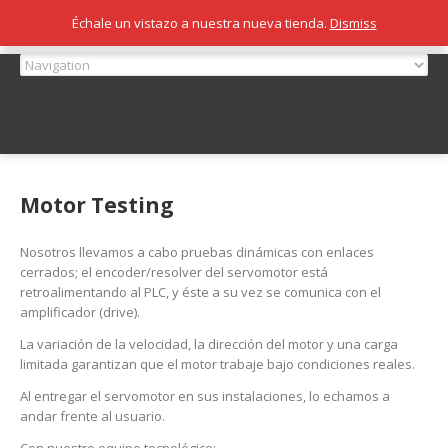
Échale un vistazo a nuestra nueva tienda.
Dismiss
Motor Testing
Nosotros llevamos a cabo pruebas dinámicas con enlaces
cerrados; el encoder/resolver del servomotor está
retroalimentando al PLC, y éste a su vez se comunica con el
amplificador (drive).
La variación de la velocidad, la dirección del motor y una carga
limitada garantizan que el motor trabaje bajo condiciones reales.
Al entregar el servomotor en sus instalaciones, lo echamos a
andar frente al usuario.