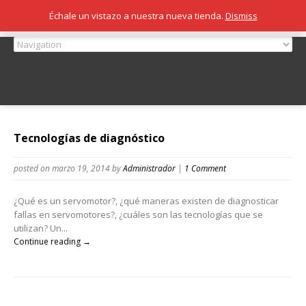
Échale un vistazo a nuestra nueva tienda.
Dismiss
Tecnologías de diagnóstico
posted on marzo 19, 2014
by
Administrador
|
1 Comment
¿Qué es un servomotor?, ¿qué maneras existen de diagnosticar
fallas en servomotores?, ¿cuáles son las tecnologías que se
utilizan? Un...
Continue reading →