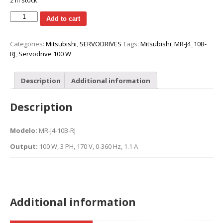
2 in stock
Servodrive
Add to cart
Mitsubishi
Melservo
Categories:
Mitsubishi
,
SERVODRIVES
Tags:
Mitsubishi
,
MR-J4_10B-
J4
RJ
,
Servodrive 100 W
RJ
100
W
Description
Additional information
quantity
Description
Modelo:
MR-J4-10B-RJ
Output:
100 W, 3 PH, 170 V, 0-360 Hz, 1.1 A
Additional information