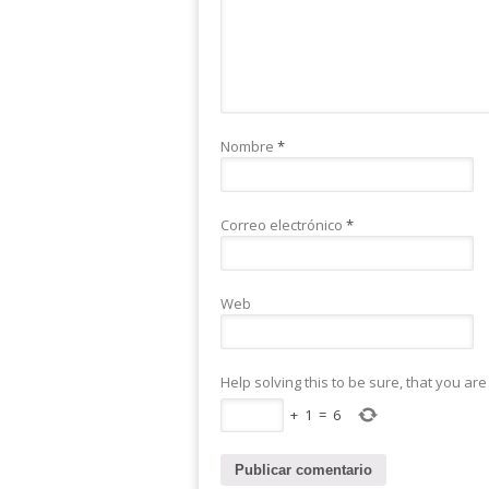
Nombre
*
Correo electrónico
*
Web
Help solving this to be sure, that you ar
+
1
=
6