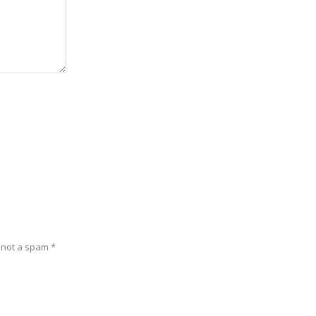
e not a spam
*