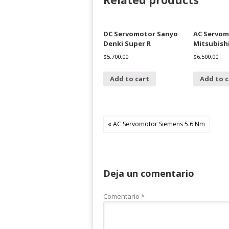
Related products
DC Servomotor Sanyo
AC Servom
Denki Super R
Mitsubishi
$
5,700.00
$
6,500.00
Add to cart
Add to c
« AC Servomotor Siemens 5.6 Nm
Deja un comentario
Comentario
*