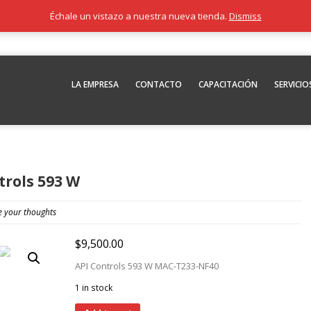
Échale un vistazo a nuestra nueva tienda.
Dismiss
LA EMPRESA
CONTACTO
CAPACITACIÓN
SERVICIO
trols 593 W
e your thoughts
$
9,500.00
API Controls 593 W MAC-T233-NF40
1 in stock