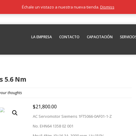
Échale un vistazo a nuestra nueva tienda.
Dismiss
LA EMPRESA
CONTACTO
CAPACITACIÓN
SERVICIO
s 5.6 Nm
your thoughts
$
21,800.00
AC Servomotor Siemens 1FT5066-0AF01-1-Z
No. EHN64 1358 02 001
Mn=5.6Nm, I0=16.3A, 3000 rpm, Ui=150V