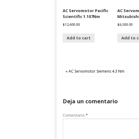
AC Servomotor Pacific
AC Servom
Scientific 1.107Nm
Mitsubishi
$
12,600.00
$
6,500.00
Add to cart
Add to c
« AC Servomotor Siemens 4.3 Nm
Deja un comentario
Comentario
*