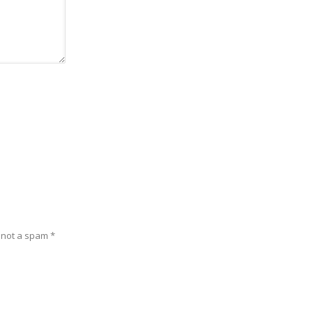
e not a spam
*