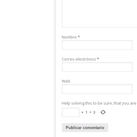
Nombre
*
Correo electrónico
*
Web
Help solving this to be sure, that you ar
×
1
=
3