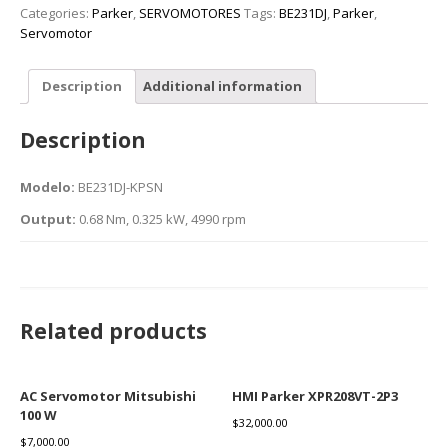
Categories:
Parker
,
SERVOMOTORES
Tags:
BE231DJ
,
Parker
,
Servomotor
Description
Additional information
Description
Modelo:
BE231DJ-KPSN
Output:
0.68 Nm, 0.325 kW, 4990 rpm
Related products
AC Servomotor Mitsubishi
HMI Parker XPR208VT-2P3
100 W
$
32,000.00
$
7,000.00