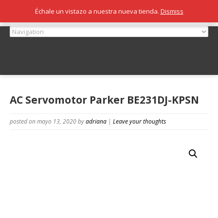
Échale un vistazo a nuestra nueva tienda.
Dismiss
AC Servomotor Parker BE231DJ-KPSN
posted on mayo 13, 2020
by
adriana
|
Leave your thoughts