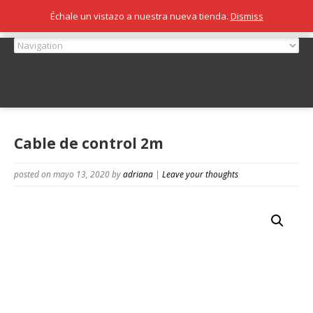
Échale un vistazo a nuestra nueva tienda.
Dismiss
Cable de control 2m
posted on mayo 13, 2020
by
adriana
|
Leave your thoughts