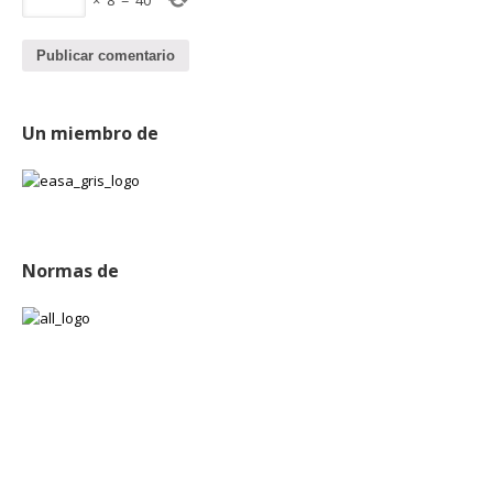
×
8
=
40
Un miembro de
Normas de
Publicaciones
Experiencia en Expo TECMA 2015
marzo 18, 2015
Experiencia en EXPO PACK 2014
junio 25, 2014