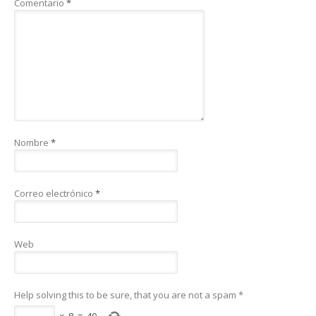
Comentario
*
Nombre
*
Correo electrónico
*
Web
Help solving this to be sure, that you are not a spam
*