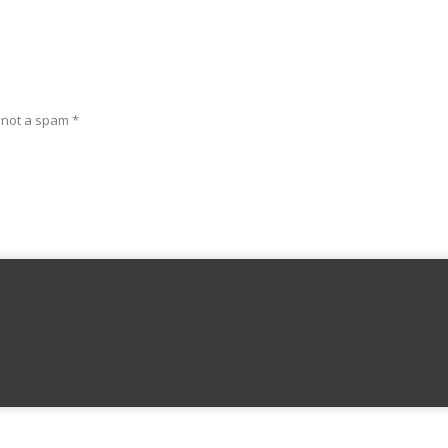
e not a spam
*