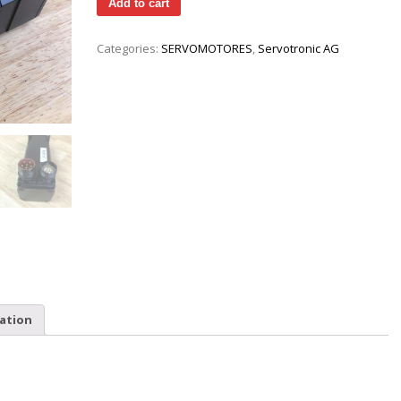
Add to cart
Categories:
SERVOMOTORES
,
Servotronic AG
ation