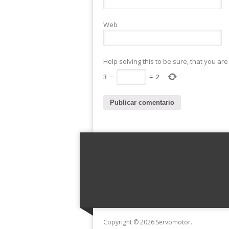
Web
Help solving this to be sure, that you ar
3
−
=
2
Copyright © 2026 Servomotor.