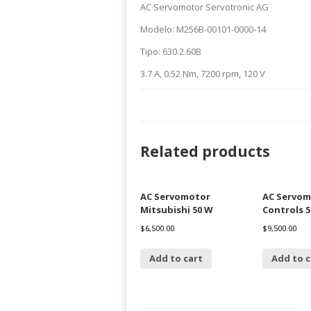
AC Servomotor Servotronic AG
Modelo: M256B-00101-0000-14
Tipo: 630.2.60B
3.7 A, 0.52 Nm, 7200 rpm, 120 V
Related products
AC Servomotor
AC Servom
Mitsubishi 50 W
Controls 
$
6,500.00
$
9,500.00
Add to cart
Add to c