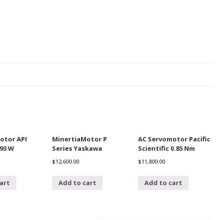
otor API
MinertiaMotor P
AC Servomotor Pacific
593 W
Series Yaskawa
Scientific 0.85 Nm
$
12,600.00
$
11,800.00
art
Add to cart
Add to cart