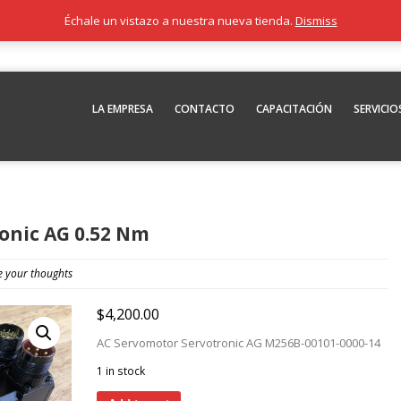
Échale un vistazo a nuestra nueva tienda.
Dismiss
LA EMPRESA
CONTACTO
CAPACITACIÓN
SERVICIO
onic AG 0.52 Nm
e your thoughts
$
4,200.00
AC Servomotor Servotronic AG M256B-00101-0000-14
1 in stock