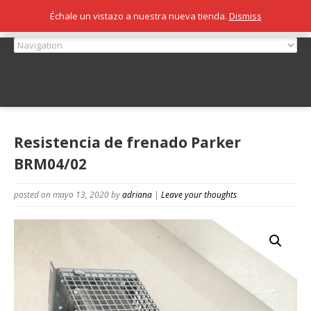
Échale un vistazo a nuestra nueva tienda.
Dismiss
Resistencia de frenado Parker
BRM04/02
posted on mayo 13, 2020
by
adriana
|
Leave your thoughts