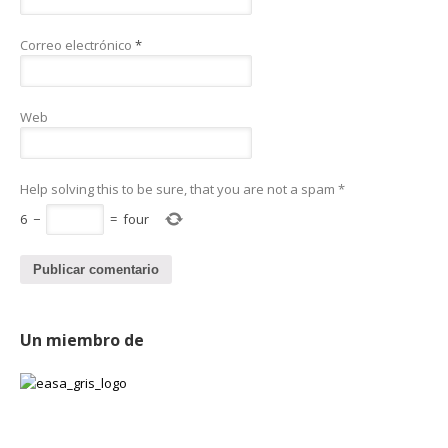
Correo electrónico
*
Web
Help solving this to be sure, that you are not a spam
*
6
−
=
four
Un miembro de