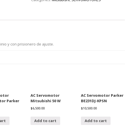
nio y con prisionero de ajuste.
otor
AC Servomotor
AC Servomotor Parker
or Parker
Mitsubishi 50 W
BE231DJ-KPSN
$
6,500.00
$
10,500.00
art
Add to cart
Add to cart