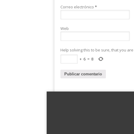
Correo electrónico
*
Web
Help solving this to be sure, that you ar
+
6
=
8