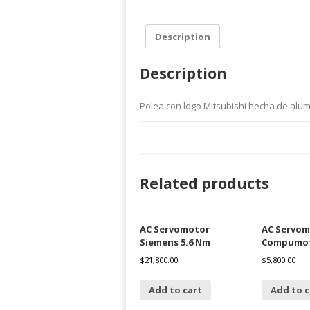
Description
Description
Polea con logo Mitsubishi hecha de alumi
Related products
AC Servomotor
AC Servom
Siemens 5.6 Nm
Compumot
$
21,800.00
$
5,800.00
Add to cart
Add to c