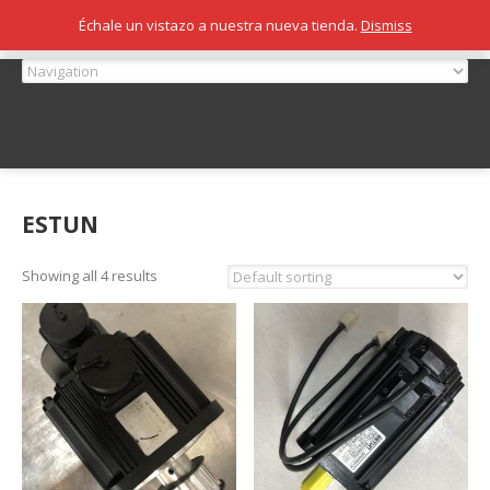
Échale un vistazo a nuestra nueva tienda.
Dismiss
ESTUN
Showing all 4 results