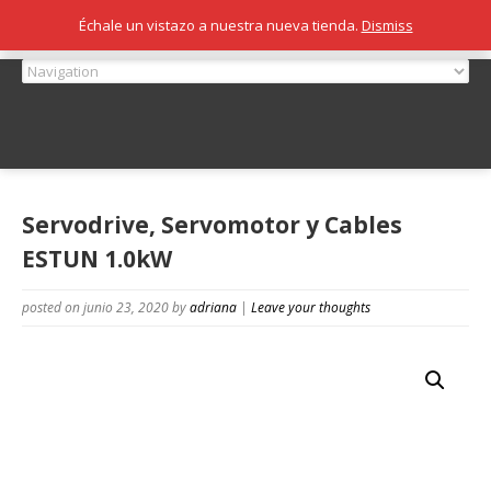
Échale un vistazo a nuestra nueva tienda.
Dismiss
Servodrive, Servomotor y Cables
ESTUN 1.0kW
posted on junio 23, 2020
by
adriana
|
Leave your thoughts