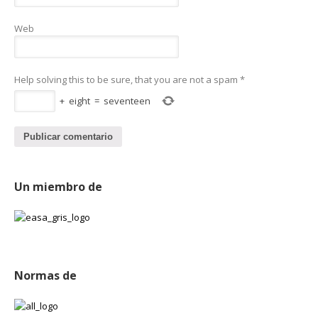
Web
Help solving this to be sure, that you are not a spam
*
+
eight
=
seventeen
Un miembro de
Normas de