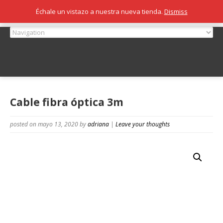
Échale un vistazo a nuestra nueva tienda.
Dismiss
Cable fibra óptica 3m
posted on mayo 13, 2020
by
adriana
|
Leave your thoughts